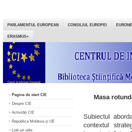
PARLAMENTUL EUROPEAN
CONSILIUL EUROPEI
EURON
ERASMUS+
Pagina de start CIE
Masa rotundă
Despre CIE
Activități CIE
Subiectul aborda
Republica Moldova și UE
contextul strat
Link-uri utile