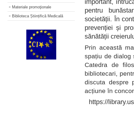
important, întruc
Materiale promoţionale
pentru bunăstar
Biblioteca Științifică Medicală
societății. În con
prevenției și pr
sănătății creierul
Prin această ma
spațiu de dialog 
Catedra de filo
bibliotecari, pent
discuta despre p
acțiune în concord
https://library.