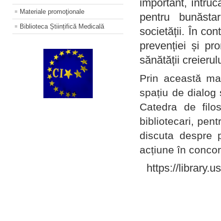
important, întruc
Materiale promoţionale
pentru bunăstar
Biblioteca Științifică Medicală
societății. În con
prevenției și pr
sănătății creierul
Prin această ma
spațiu de dialog 
Catedra de filo
bibliotecari, pent
discuta despre p
acțiune în concord
https://library.