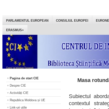
PARLAMENTUL EUROPEAN
CONSILIUL EUROPEI
EURON
ERASMUS+
Pagina de start CIE
Masa rotundă
Despre CIE
Activități CIE
Subiectul aborda
Republica Moldova și UE
contextul strat
Link-uri utile