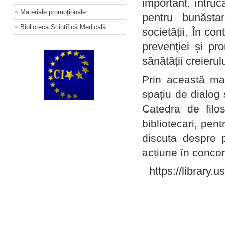
important, întruc
Materiale promoţionale
pentru bunăstar
Biblioteca Științifică Medicală
societății. În con
prevenției și pr
sănătății creierul
Prin această ma
spațiu de dialog 
Catedra de filo
bibliotecari, pent
discuta despre p
acțiune în concord
https://library.