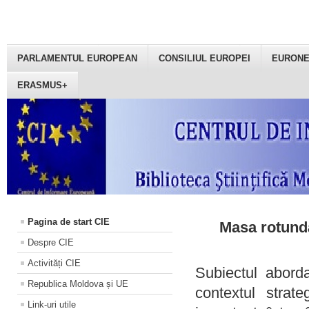
PARLAMENTUL EUROPEAN
CONSILIUL EUROPEI
EURON
ERASMUS+
Pagina de start CIE
Masa rotundă
Despre CIE
Activități CIE
Subiectul aborda
Republica Moldova și UE
contextul strat
Link-uri utile