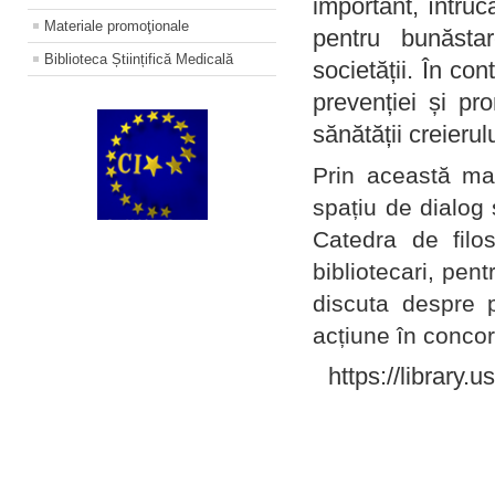
important, întruc
Materiale promoţionale
pentru bunăstar
Biblioteca Științifică Medicală
societății. În con
prevenției și pr
sănătății creierul
Prin această ma
spațiu de dialog 
Catedra de filo
bibliotecari, pent
discuta despre p
acțiune în concord
https://library.