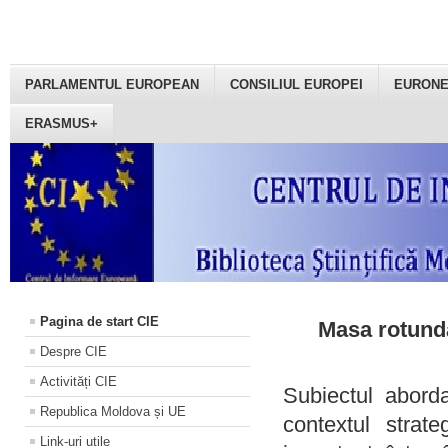
PARLAMENTUL EUROPEAN
CONSILIUL EUROPEI
EURON
ERASMUS+
Pagina de start CIE
Masa rotundă
Despre CIE
Activități CIE
Subiectul aborda
Republica Moldova și UE
contextul strat
Link-uri utile