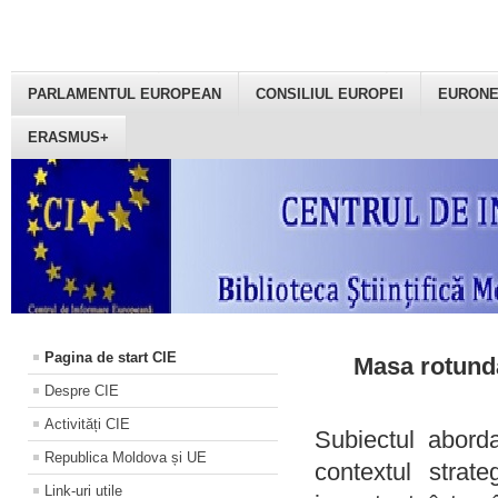
PARLAMENTUL EUROPEAN
CONSILIUL EUROPEI
EURON
ERASMUS+
Pagina de start CIE
Masa rotundă
Despre CIE
Activități CIE
Subiectul aborda
Republica Moldova și UE
contextul strat
Link-uri utile