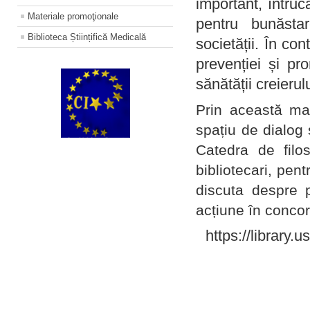
important, întruc
Materiale promoţionale
pentru bunăstar
Biblioteca Științifică Medicală
societății. În con
prevenției și pr
sănătății creierul
Prin această ma
spațiu de dialog 
Catedra de filo
bibliotecari, pent
discuta despre p
acțiune în concord
https://library.