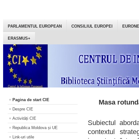
PARLAMENTUL EUROPEAN
CONSILIUL EUROPEI
EURON
ERASMUS+
Pagina de start CIE
Masa rotundă
Despre CIE
Activități CIE
Subiectul aborda
Republica Moldova și UE
contextul strat
Link-uri utile