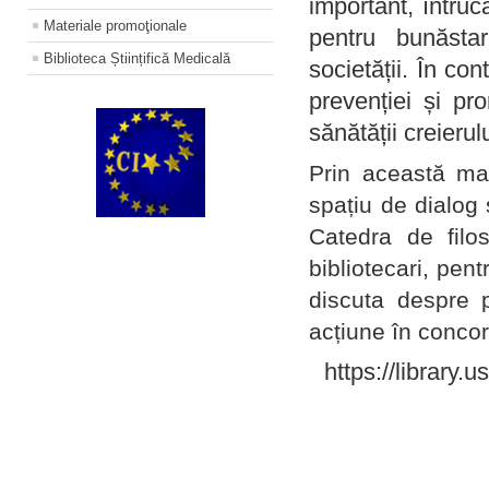
important, întruc
Materiale promoţionale
pentru bunăstar
Biblioteca Științifică Medicală
societății. În con
prevenției și pr
sănătății creierul
Prin această ma
spațiu de dialog 
Catedra de filo
bibliotecari, pent
discuta despre p
acțiune în concord
https://library.