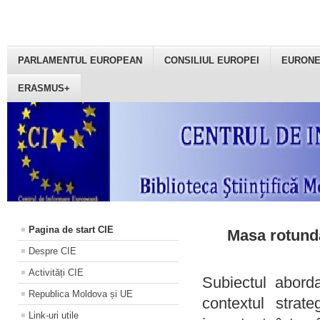
PARLAMENTUL EUROPEAN
CONSILIUL EUROPEI
EURON
ERASMUS+
Pagina de start CIE
Masa rotundă
Despre CIE
Activități CIE
Subiectul aborda
Republica Moldova și UE
contextul strat
Link-uri utile