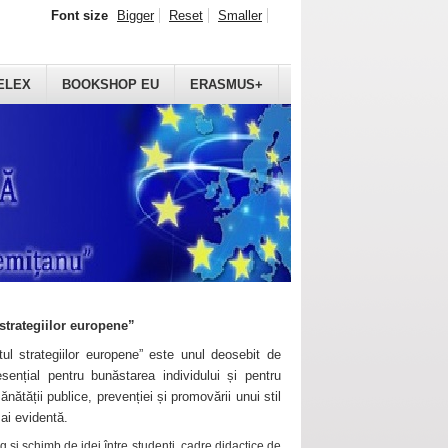
Font size
Bigger
Reset
Smaller
ELEX
BOOKSHOP EU
ERASMUS+
strategiilor europene”
ul strategiilor europene” este unul deosebit de
sențial pentru bunăstarea individului și pentru
ănătății publice, prevenției și promovării unui stil
mai evidentă.
 și schimb de idei între studenți, cadre didactice de