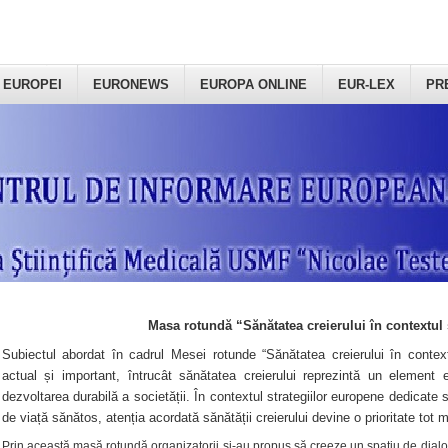
 EUROPEI
EURONEWS
EUROPA ONLINE
EUR-LEX
PR
Masa rotundă “Sănătatea creierului în contextul 
Subiectul abordat în cadrul Mesei rotunde “Sănătatea creierului în context
actual și important, întrucât sănătatea creierului reprezintă un element e
dezvoltarea durabilă a societății. În contextul strategiilor europene dedicate s
de viață sănătos, atenția acordată sănătății creierului devine o prioritate tot 
Prin această masă rotundă organizatorii şi-au propus să creeze un spațiu de dialog