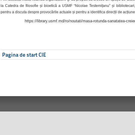
la Catedra de filosofie și bioetică a USMF “Nicolae Testemițanu” și bibliotecari,
pentru a discuta despre provocările actuale și pentru a identifica direcții de acțiune
https://library.usmf.md/ro/noutati/masa-rotunda-sanatatea-creier
Pagina de start CIE