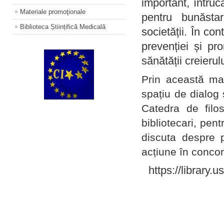
important, întruc
Materiale promoţionale
pentru bunăstar
Biblioteca Științifică Medicală
societății. În con
prevenției și pr
sănătății creierul
Prin această ma
spațiu de dialog 
Catedra de filo
bibliotecari, pent
discuta despre p
acțiune în concord
https://library.