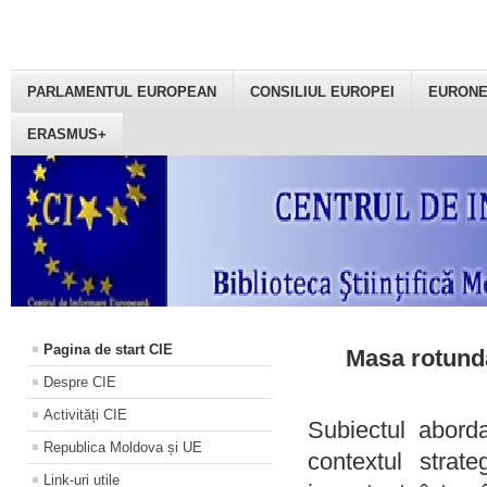
PARLAMENTUL EUROPEAN
CONSILIUL EUROPEI
EURON
ERASMUS+
Pagina de start CIE
Masa rotundă
Despre CIE
Activități CIE
Subiectul aborda
Republica Moldova și UE
contextul strat
Link-uri utile