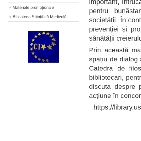
important, întruc
Materiale promoţionale
pentru bunăstar
Biblioteca Științifică Medicală
societății. În con
prevenției și pr
sănătății creierul
Prin această ma
spațiu de dialog 
Catedra de filo
bibliotecari, pent
discuta despre p
acțiune în concord
https://library.