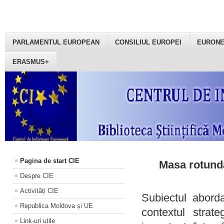
PARLAMENTUL EUROPEAN
CONSILIUL EUROPEI
EURON
ERASMUS+
Pagina de start CIE
Masa rotundă
Despre CIE
Activități CIE
Subiectul aborda
Republica Moldova și UE
contextul strat
Link-uri utile