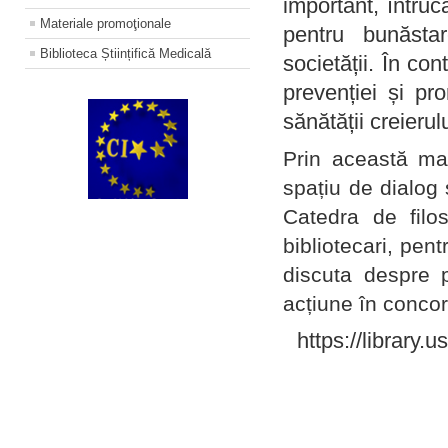
important, întruc
Materiale promoţionale
pentru bunăstar
Biblioteca Științifică Medicală
societății. În con
prevenției și pr
sănătății creierul
Prin această ma
spațiu de dialog 
Catedra de filo
bibliotecari, pent
discuta despre p
acțiune în concord
https://library.