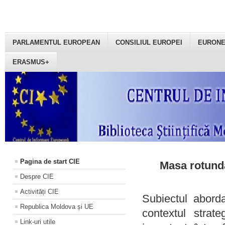
PARLAMENTUL EUROPEAN
CONSILIUL EUROPEI
EURON
ERASMUS+
Pagina de start CIE
Masa rotundă
Despre CIE
Activități CIE
Subiectul aborda
Republica Moldova și UE
contextul strat
Link-uri utile