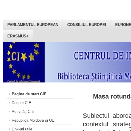
PARLAMENTUL EUROPEAN
CONSILIUL EUROPEI
EURON
ERASMUS+
Pagina de start CIE
Masa rotundă
Despre CIE
Activități CIE
Subiectul aborda
Republica Moldova și UE
contextul strat
Link-uri utile