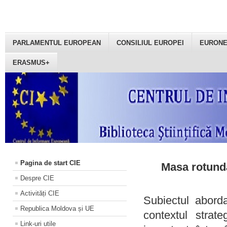
PARLAMENTUL EUROPEAN
CONSILIUL EUROPEI
EURON
ERASMUS+
Pagina de start CIE
Masa rotundă
Despre CIE
Activități CIE
Subiectul aborda
Republica Moldova și UE
contextul strat
Link-uri utile