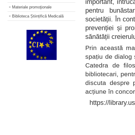
important, întruc
Materiale promoţionale
pentru bunăstar
Biblioteca Științifică Medicală
societății. În con
prevenției și pr
sănătății creierul
Prin această ma
spațiu de dialog 
Catedra de filo
bibliotecari, pent
discuta despre p
acțiune în concord
https://library.