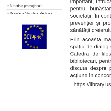
important, întruc
Materiale promoţionale
pentru bunăstar
Biblioteca Științifică Medicală
societății. În con
prevenției și pr
sănătății creierul
Prin această ma
spațiu de dialog 
Catedra de filo
bibliotecari, pent
discuta despre p
acțiune în concord
https://library.