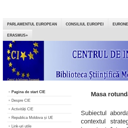
PARLAMENTUL EUROPEAN
CONSILIUL EUROPEI
EURON
ERASMUS+
Pagina de start CIE
Masa rotundă
Despre CIE
Activități CIE
Subiectul aborda
Republica Moldova și UE
contextul strat
Link-uri utile