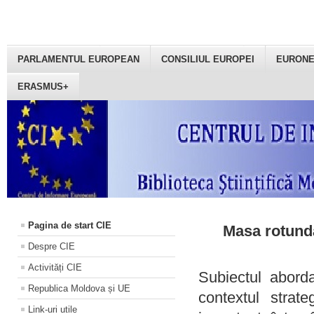
PARLAMENTUL EUROPEAN
CONSILIUL EUROPEI
EURON
ERASMUS+
Pagina de start CIE
Masa rotundă
Despre CIE
Activități CIE
Subiectul aborda
Republica Moldova și UE
contextul strat
Link-uri utile