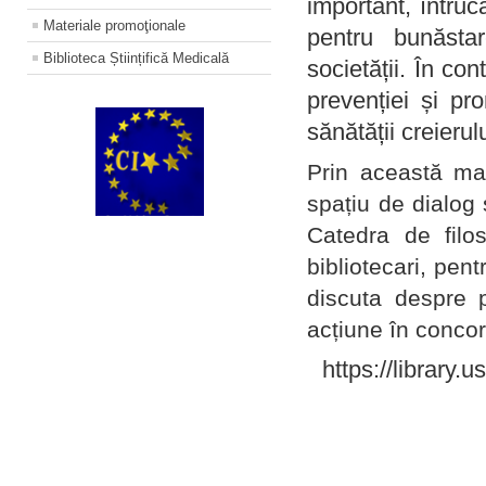
important, întruc
Materiale promoţionale
pentru bunăstar
Biblioteca Științifică Medicală
societății. În con
prevenției și pr
sănătății creierul
Prin această ma
spațiu de dialog 
Catedra de filo
bibliotecari, pent
discuta despre p
acțiune în concord
https://library.