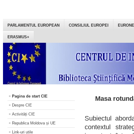
PARLAMENTUL EUROPEAN
CONSILIUL EUROPEI
EURON
ERASMUS+
Pagina de start CIE
Masa rotundă
Despre CIE
Activități CIE
Subiectul aborda
Republica Moldova și UE
contextul strat
Link-uri utile