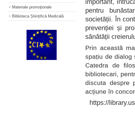
important, întruc
Materiale promoţionale
pentru bunăstar
Biblioteca Științifică Medicală
societății. În con
prevenției și pr
sănătății creierul
Prin această ma
spațiu de dialog 
Catedra de filo
bibliotecari, pent
discuta despre p
acțiune în concord
https://library.