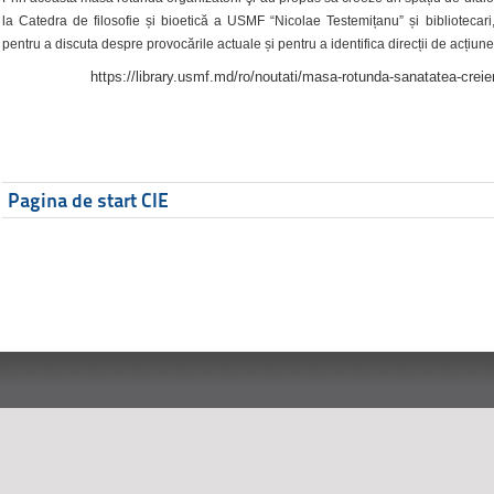
la Catedra de filosofie și bioetică a USMF “Nicolae Testemițanu” și bibliotecari,
pentru a discuta despre provocările actuale și pentru a identifica direcții de acțiune
https://library.usmf.md/ro/noutati/masa-rotunda-sanatatea-creier
Pagina de start CIE