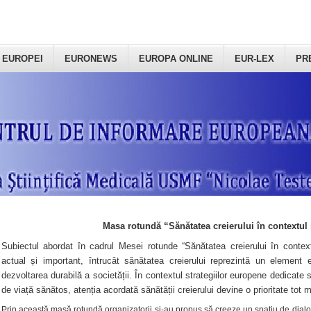
 EUROPEI
EURONEWS
EUROPA ONLINE
EUR-LEX
PR
Masa rotundă “Sănătatea creierului în contextul 
Subiectul abordat în cadrul Mesei rotunde “Sănătatea creierului în context
actual și important, întrucât sănătatea creierului reprezintă un element e
dezvoltarea durabilă a societății. În contextul strategiilor europene dedicate s
de viață sănătos, atenția acordată sănătății creierului devine o prioritate tot 
Prin această masă rotundă organizatorii şi-au propus să creeze un spațiu de dialog