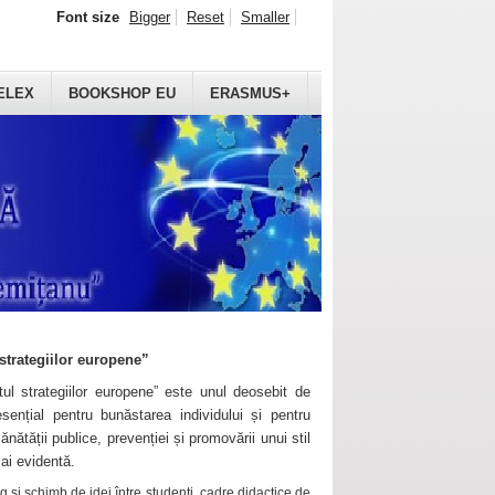
Font size
Bigger
Reset
Smaller
ELEX
BOOKSHOP EU
ERASMUS+
strategiilor europene”
ul strategiilor europene” este unul deosebit de
sențial pentru bunăstarea individului și pentru
ănătății publice, prevenției și promovării unui stil
mai evidentă.
 și schimb de idei între studenți, cadre didactice de