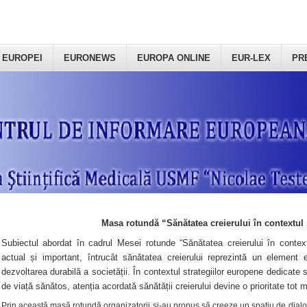
 EUROPEI
EURONEWS
EUROPA ONLINE
EUR-LEX
PR
Masa rotundă “Sănătatea creierului în contextul 
Subiectul abordat în cadrul Mesei rotunde “Sănătatea creierului în context
actual și important, întrucât sănătatea creierului reprezintă un element e
dezvoltarea durabilă a societății. În contextul strategiilor europene dedicate s
de viață sănătos, atenția acordată sănătății creierului devine o prioritate tot 
Prin această masă rotundă organizatorii şi-au propus să creeze un spațiu de dialog