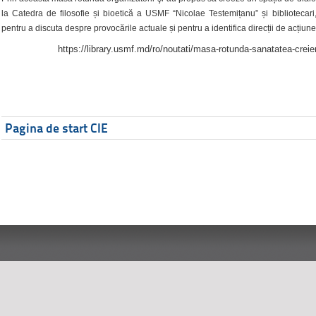
la Catedra de filosofie și bioetică a USMF “Nicolae Testemițanu” și bibliotecari,
pentru a discuta despre provocările actuale și pentru a identifica direcții de acțiune
https://library.usmf.md/ro/noutati/masa-rotunda-sanatatea-creier
Pagina de start CIE