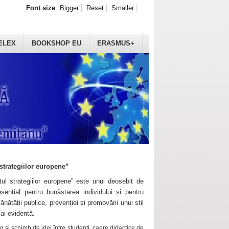
Font size
Bigger
Reset
Smaller
ELEX
BOOKSHOP EU
ERASMUS+
strategiilor europene”
ul strategiilor europene” este unul deosebit de
sențial pentru bunăstarea individului și pentru
ănătății publice, prevenției și promovării unui stil
mai evidentă.
 și schimb de idei între studenți, cadre didactice de