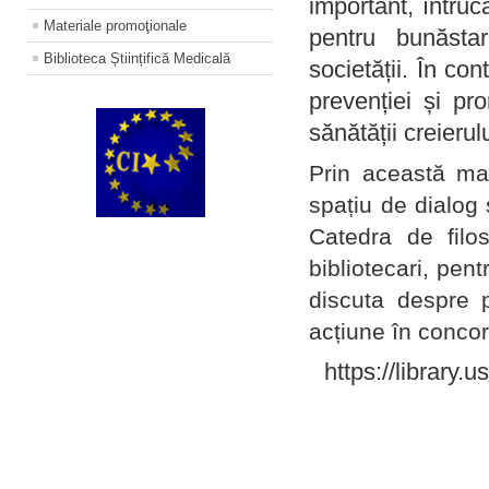
important, întruc
Materiale promoţionale
pentru bunăstar
Biblioteca Științifică Medicală
societății. În con
prevenției și pr
sănătății creierul
Prin această ma
spațiu de dialog 
Catedra de filo
bibliotecari, pent
discuta despre p
acțiune în concord
https://library.