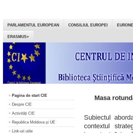
PARLAMENTUL EUROPEAN
CONSILIUL EUROPEI
EURON
ERASMUS+
Pagina de start CIE
Masa rotundă
Despre CIE
Activități CIE
Subiectul aborda
Republica Moldova și UE
contextul strat
Link-uri utile