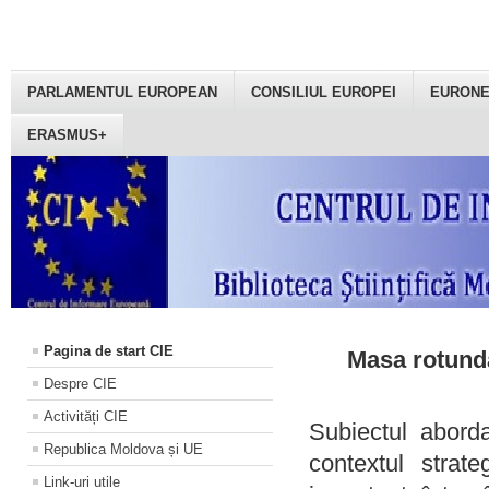
PARLAMENTUL EUROPEAN
CONSILIUL EUROPEI
EURON
ERASMUS+
Pagina de start CIE
Masa rotundă
Despre CIE
Activități CIE
Subiectul aborda
Republica Moldova și UE
contextul strat
Link-uri utile