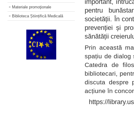
important, întruc
Materiale promoţionale
pentru bunăstar
Biblioteca Științifică Medicală
societății. În con
prevenției și pr
sănătății creierul
Prin această ma
spațiu de dialog 
Catedra de filo
bibliotecari, pent
discuta despre p
acțiune în concord
https://library.