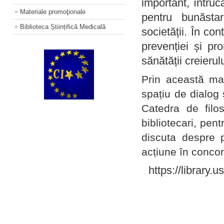
important, întruc
Materiale promoţionale
pentru bunăstar
Biblioteca Științifică Medicală
societății. În con
prevenției și pr
sănătății creierul
Prin această ma
spațiu de dialog 
Catedra de filo
bibliotecari, pent
discuta despre p
acțiune în concord
https://library.