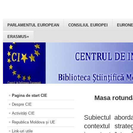
PARLAMENTUL EUROPEAN
CONSILIUL EUROPEI
EURON
ERASMUS+
Pagina de start CIE
Masa rotundă
Despre CIE
Activități CIE
Subiectul aborda
Republica Moldova și UE
contextul strat
Link-uri utile