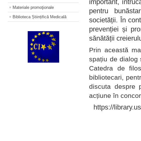
important, întruc
Materiale promoţionale
pentru bunăstar
Biblioteca Științifică Medicală
societății. În con
prevenției și pr
sănătății creierul
Prin această ma
spațiu de dialog 
Catedra de filo
bibliotecari, pent
discuta despre p
acțiune în concord
https://library.