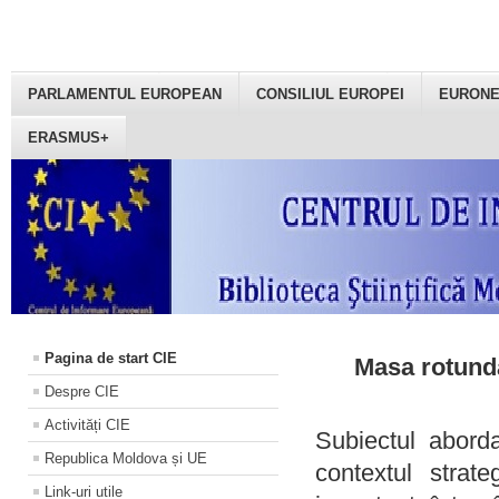
PARLAMENTUL EUROPEAN
CONSILIUL EUROPEI
EURON
ERASMUS+
Pagina de start CIE
Masa rotundă
Despre CIE
Activități CIE
Subiectul aborda
Republica Moldova și UE
contextul strat
Link-uri utile