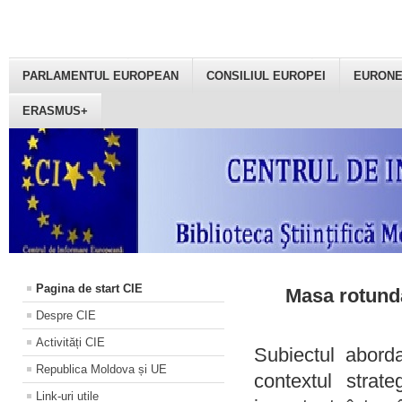
PARLAMENTUL EUROPEAN
CONSILIUL EUROPEI
EURON
ERASMUS+
Pagina de start CIE
Masa rotundă
Despre CIE
Activități CIE
Subiectul aborda
Republica Moldova și UE
contextul strat
Link-uri utile