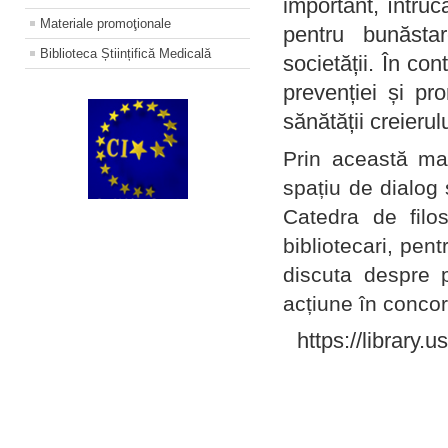
important, întruc
Materiale promoţionale
pentru bunăstar
Biblioteca Științifică Medicală
societății. În con
prevenției și pr
sănătății creierul
Prin această ma
spațiu de dialog 
Catedra de filo
bibliotecari, pent
discuta despre p
acțiune în concord
https://library.