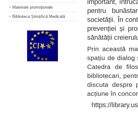
important, întruc
Materiale promoţionale
pentru bunăstar
Biblioteca Științifică Medicală
societății. În con
prevenției și pr
sănătății creierul
Prin această ma
spațiu de dialog 
Catedra de filo
bibliotecari, pent
discuta despre p
acțiune în concord
https://library.