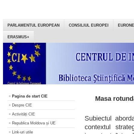
PARLAMENTUL EUROPEAN
CONSILIUL EUROPEI
EURON
ERASMUS+
Pagina de start CIE
Masa rotundă
Despre CIE
Activități CIE
Subiectul aborda
Republica Moldova și UE
contextul strat
Link-uri utile