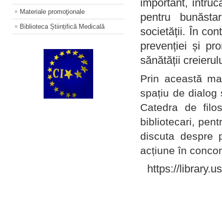
important, întruc
Materiale promoţionale
pentru bunăstar
Biblioteca Științifică Medicală
societății. În con
prevenției și pr
sănătății creierul
Prin această ma
spațiu de dialog 
Catedra de filo
bibliotecari, pent
discuta despre p
acțiune în concord
https://library.