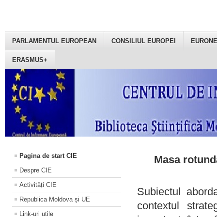
PARLAMENTUL EUROPEAN
CONSILIUL EUROPEI
EURON
ERASMUS+
Pagina de start CIE
Masa rotundă
Despre CIE
Activități CIE
Subiectul aborda
Republica Moldova și UE
contextul strat
Link-uri utile