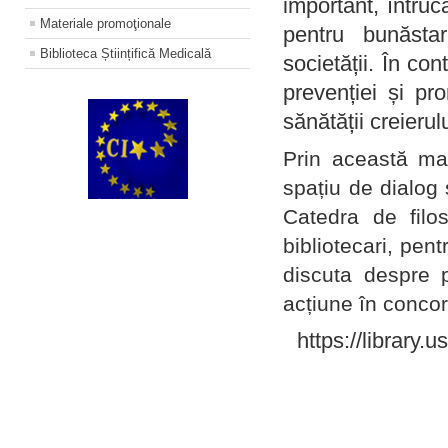
important, întruc
Materiale promoţionale
pentru bunăstar
Biblioteca Științifică Medicală
societății. În con
prevenției și pr
sănătății creierul
Prin această ma
spațiu de dialog 
Catedra de filo
bibliotecari, pent
discuta despre p
acțiune în concord
https://library.