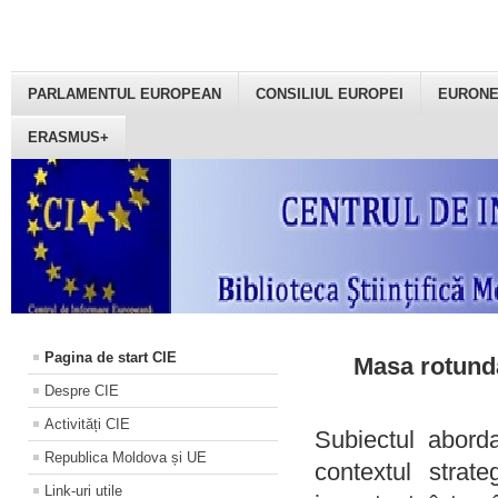
PARLAMENTUL EUROPEAN
CONSILIUL EUROPEI
EURON
ERASMUS+
Pagina de start CIE
Masa rotundă
Despre CIE
Activități CIE
Subiectul aborda
Republica Moldova și UE
contextul strat
Link-uri utile