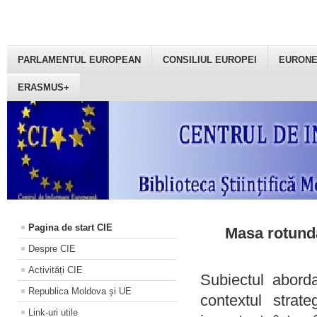
PARLAMENTUL EUROPEAN
CONSILIUL EUROPEI
EURON
ERASMUS+
Pagina de start CIE
Masa rotundă
Despre CIE
Activități CIE
Subiectul aborda
Republica Moldova și UE
contextul strat
Link-uri utile