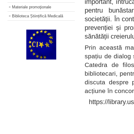
important, întruc
Materiale promoţionale
pentru bunăstar
Biblioteca Științifică Medicală
societății. În con
prevenției și pr
sănătății creierul
Prin această ma
spațiu de dialog 
Catedra de filo
bibliotecari, pent
discuta despre p
acțiune în concord
https://library.