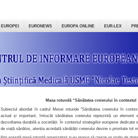
 EUROPEI
EURONEWS
EUROPA ONLINE
EUR-LEX
PR
Masa rotundă “Sănătatea creierului în contextul 
Subiectul abordat în cadrul Mesei rotunde “Sănătatea creierului în context
actual și important, întrucât sănătatea creierului reprezintă un element e
dezvoltarea durabilă a societății. În contextul strategiilor europene dedicate s
de viață sănătos, atenția acordată sănătății creierului devine o prioritate tot 
Prin această masă rotundă organizatorii şi-au propus să creeze un spațiu de dialog