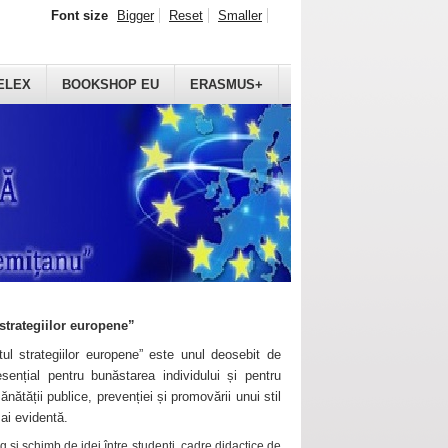
Font size
Bigger
Reset
Smaller
ELEX
BOOKSHOP EU
ERASMUS+
strategiilor europene”
ul strategiilor europene” este unul deosebit de
sențial pentru bunăstarea individului și pentru
ănătății publice, prevenției și promovării unui stil
mai evidentă.
 și schimb de idei între studenți, cadre didactice de