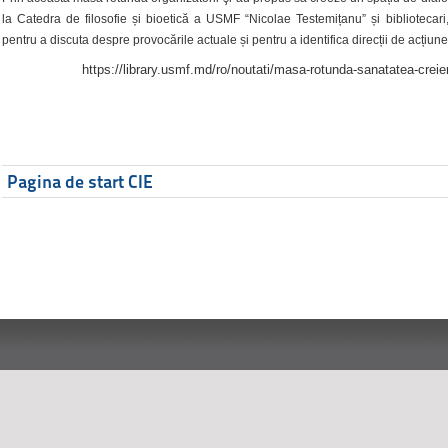
la Catedra de filosofie și bioetică a USMF “Nicolae Testemițanu” și bibliotecari,
pentru a discuta despre provocările actuale și pentru a identifica direcții de acțiune
https://library.usmf.md/ro/noutati/masa-rotunda-sanatatea-creier
Pagina de start CIE