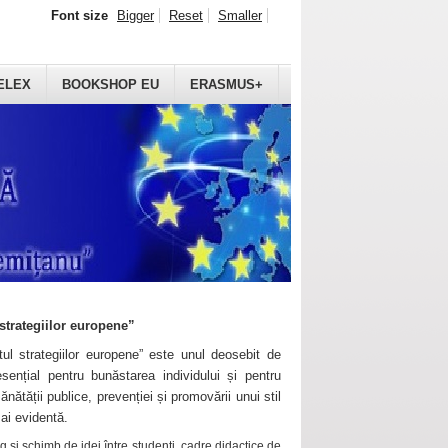
Font size
Bigger
Reset
Smaller
ELEX
BOOKSHOP EU
ERASMUS+
strategiilor europene”
ul strategiilor europene” este unul deosebit de
sențial pentru bunăstarea individului și pentru
ănătății publice, prevenției și promovării unui stil
mai evidentă.
 și schimb de idei între studenți, cadre didactice de