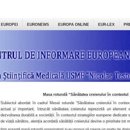
 EUROPEI
EURONEWS
EUROPA ONLINE
EUR-LEX
PR
Masa rotundă “Sănătatea creierului în contextul 
Subiectul abordat în cadrul Mesei rotunde “Sănătatea creierului în context
actual și important, întrucât sănătatea creierului reprezintă un element e
dezvoltarea durabilă a societății. În contextul strategiilor europene dedicate s
de viață sănătos, atenția acordată sănătății creierului devine o prioritate tot 
Prin această masă rotundă organizatorii şi-au propus să creeze un spațiu de dialog