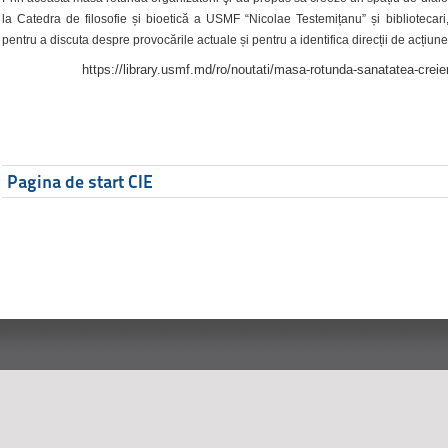
la Catedra de filosofie și bioetică a USMF “Nicolae Testemițanu” și bibliotecari,
pentru a discuta despre provocările actuale și pentru a identifica direcții de acțiune
https://library.usmf.md/ro/noutati/masa-rotunda-sanatatea-creier
Pagina de start CIE