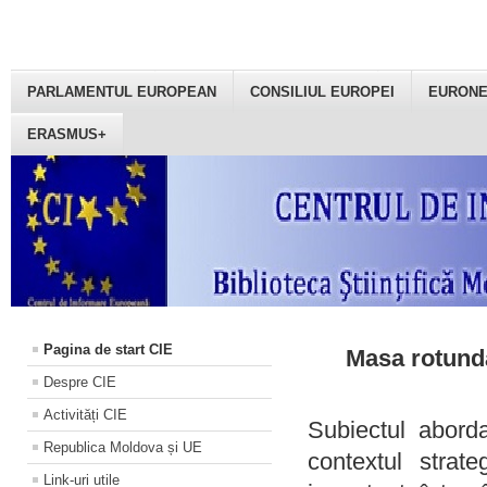
PARLAMENTUL EUROPEAN
CONSILIUL EUROPEI
EURON
ERASMUS+
Pagina de start CIE
Masa rotundă
Despre CIE
Activități CIE
Subiectul aborda
Republica Moldova și UE
contextul strat
Link-uri utile