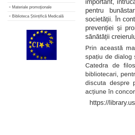
important, întruc
Materiale promoţionale
pentru bunăstar
Biblioteca Științifică Medicală
societății. În con
prevenției și pr
sănătății creierul
Prin această ma
spațiu de dialog 
Catedra de filo
bibliotecari, pent
discuta despre p
acțiune în concord
https://library.