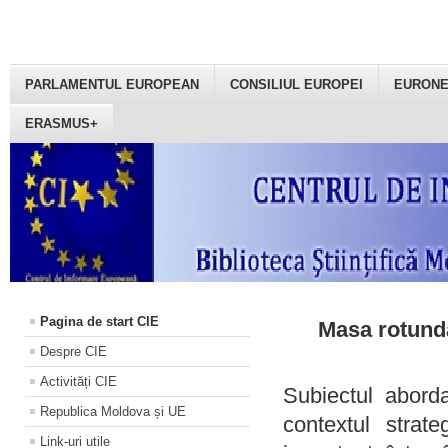
PARLAMENTUL EUROPEAN
CONSILIUL EUROPEI
EURON
ERASMUS+
Pagina de start CIE
Masa rotundă
Despre CIE
Activități CIE
Subiectul aborda
Republica Moldova și UE
contextul strat
Link-uri utile