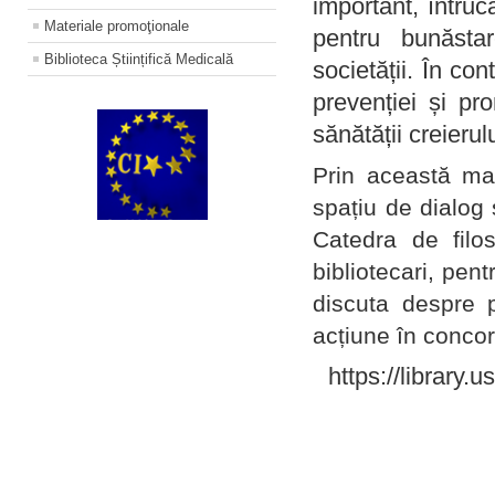
important, întruc
Materiale promoţionale
pentru bunăstar
Biblioteca Științifică Medicală
societății. În con
prevenției și pr
sănătății creierul
Prin această ma
spațiu de dialog 
Catedra de filo
bibliotecari, pent
discuta despre p
acțiune în concord
https://library.