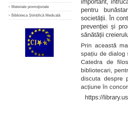
important, întruc
Materiale promoţionale
pentru bunăstar
Biblioteca Științifică Medicală
societății. În con
prevenției și pr
sănătății creierul
Prin această ma
spațiu de dialog 
Catedra de filo
bibliotecari, pent
discuta despre p
acțiune în concord
https://library.