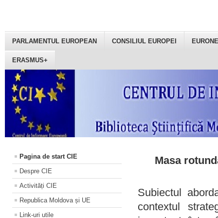
PARLAMENTUL EUROPEAN
CONSILIUL EUROPEI
EURON
ERASMUS+
Pagina de start CIE
Masa rotundă
Despre CIE
Activități CIE
Subiectul aborda
Republica Moldova și UE
contextul strat
Link-uri utile