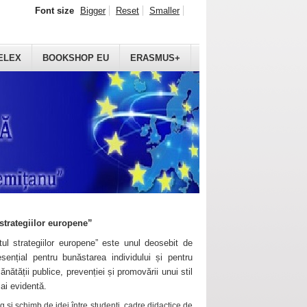
Font size
Bigger
Reset
Smaller
ELEX
BOOKSHOP EU
ERASMUS+
strategiilor europene”
ul strategiilor europene” este unul deosebit de
sențial pentru bunăstarea individului și pentru
ănătății publice, prevenției și promovării unui stil
mai evidentă.
 și schimb de idei între studenți, cadre didactice de