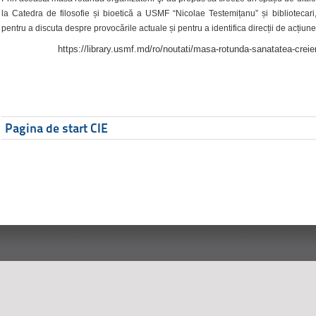
la Catedra de filosofie și bioetică a USMF “Nicolae Testemițanu” și bibliotecari,
pentru a discuta despre provocările actuale și pentru a identifica direcții de acțiune
https://library.usmf.md/ro/noutati/masa-rotunda-sanatatea-creier
Pagina de start CIE