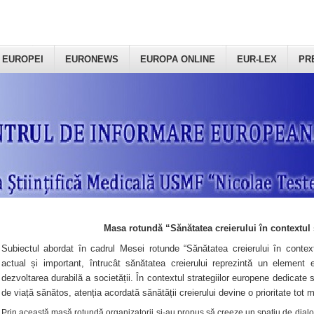
 EUROPEI
EURONEWS
EUROPA ONLINE
EUR-LEX
PR
Masa rotundă “Sănătatea creierului în contextul 
Subiectul abordat în cadrul Mesei rotunde “Sănătatea creierului în context
actual și important, întrucât sănătatea creierului reprezintă un element e
dezvoltarea durabilă a societății. În contextul strategiilor europene dedicate s
de viață sănătos, atenția acordată sănătății creierului devine o prioritate tot 
Prin această masă rotundă organizatorii şi-au propus să creeze un spațiu de dialog