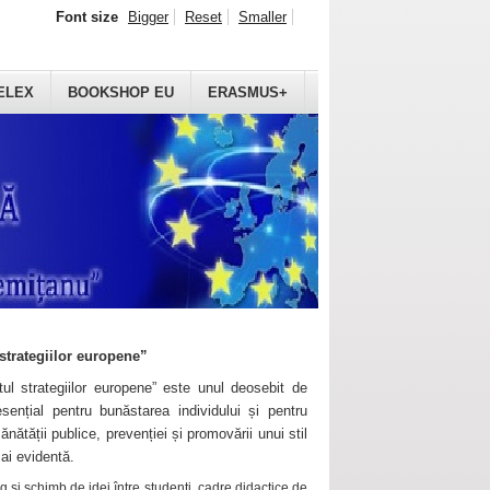
Font size
Bigger
Reset
Smaller
ELEX
BOOKSHOP EU
ERASMUS+
strategiilor europene”
ul strategiilor europene” este unul deosebit de
sențial pentru bunăstarea individului și pentru
ănătății publice, prevenției și promovării unui stil
mai evidentă.
 și schimb de idei între studenți, cadre didactice de