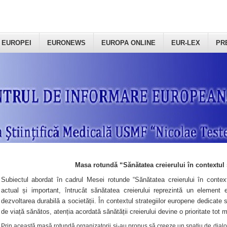
 EUROPEI
EURONEWS
EUROPA ONLINE
EUR-LEX
PR
Masa rotundă “Sănătatea creierului în contextul 
Subiectul abordat în cadrul Mesei rotunde “Sănătatea creierului în context
actual și important, întrucât sănătatea creierului reprezintă un element e
dezvoltarea durabilă a societății. În contextul strategiilor europene dedicate s
de viață sănătos, atenția acordată sănătății creierului devine o prioritate tot 
Prin această masă rotundă organizatorii şi-au propus să creeze un spațiu de dialog