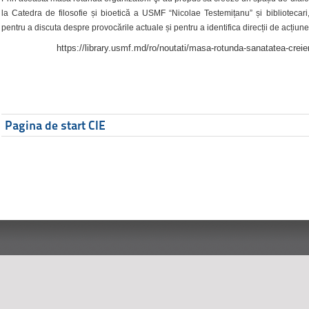
la Catedra de filosofie și bioetică a USMF “Nicolae Testemițanu” și bibliotecari,
pentru a discuta despre provocările actuale și pentru a identifica direcții de acțiune
https://library.usmf.md/ro/noutati/masa-rotunda-sanatatea-creier
Pagina de start CIE