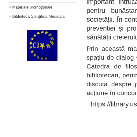
important, întruc
Materiale promoţionale
pentru bunăstar
Biblioteca Științifică Medicală
societății. În con
prevenției și pr
sănătății creierul
Prin această ma
spațiu de dialog 
Catedra de filo
bibliotecari, pent
discuta despre p
acțiune în concord
https://library.