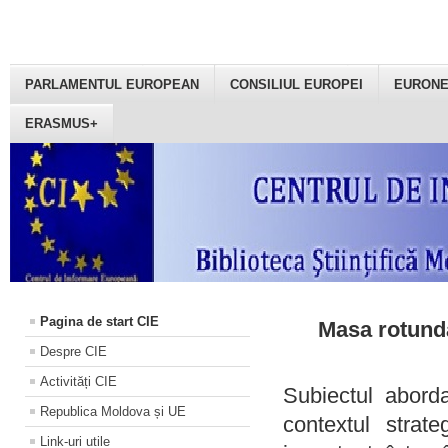
PARLAMENTUL EUROPEAN
CONSILIUL EUROPEI
EURON
ERASMUS+
Pagina de start CIE
Masa rotundă
Despre CIE
Activități CIE
Subiectul aborda
Republica Moldova și UE
contextul strat
Link-uri utile