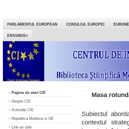
PARLAMENTUL EUROPEAN
CONSILIUL EUROPEI
EURON
ERASMUS+
Pagina de start CIE
Masa rotundă
Despre CIE
Activități CIE
Subiectul aborda
Republica Moldova și UE
contextul strat
Link-uri utile