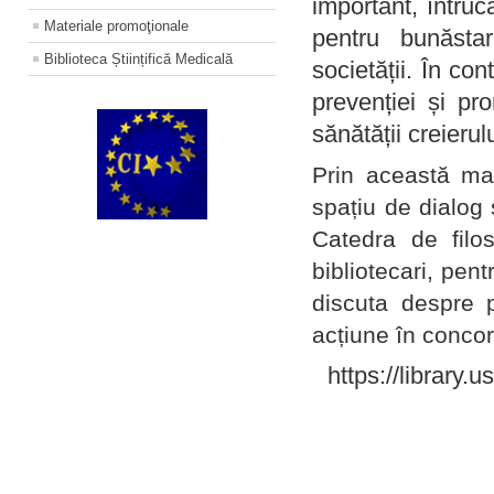
important, întruc
Materiale promoţionale
pentru bunăstar
Biblioteca Științifică Medicală
societății. În con
prevenției și pr
sănătății creierul
Prin această ma
spațiu de dialog 
Catedra de filo
bibliotecari, pent
discuta despre p
acțiune în concord
https://library.