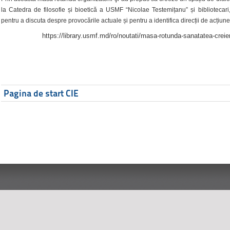
la Catedra de filosofie și bioetică a USMF “Nicolae Testemițanu” și bibliotecari,
pentru a discuta despre provocările actuale și pentru a identifica direcții de acțiune
https://library.usmf.md/ro/noutati/masa-rotunda-sanatatea-creier
Pagina de start CIE