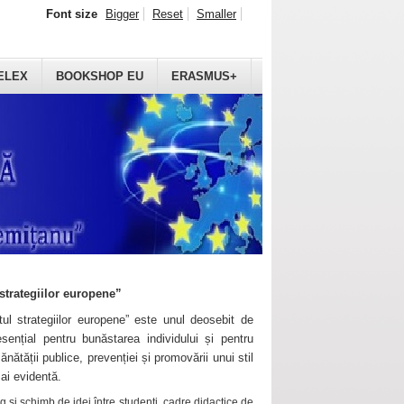
Font size
Bigger
Reset
Smaller
ELEX
BOOKSHOP EU
ERASMUS+
strategiilor europene”
ul strategiilor europene” este unul deosebit de
sențial pentru bunăstarea individului și pentru
ănătății publice, prevenției și promovării unui stil
mai evidentă.
 și schimb de idei între studenți, cadre didactice de