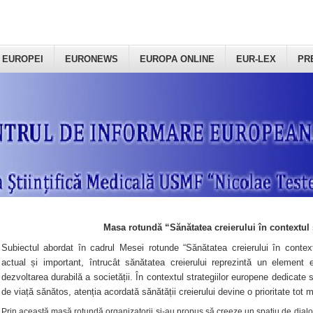
 EUROPEI
EURONEWS
EUROPA ONLINE
EUR-LEX
PR
Masa rotundă “Sănătatea creierului în contextul 
Subiectul abordat în cadrul Mesei rotunde “Sănătatea creierului în context
actual și important, întrucât sănătatea creierului reprezintă un element e
dezvoltarea durabilă a societății. În contextul strategiilor europene dedicate s
de viață sănătos, atenția acordată sănătății creierului devine o prioritate tot 
Prin această masă rotundă organizatorii şi-au propus să creeze un spațiu de dialog