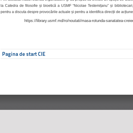
la Catedra de filosofie și bioetică a USMF “Nicolae Testemițanu” și bibliotecari,
pentru a discuta despre provocările actuale și pentru a identifica direcții de acțiune
https://library.usmf.md/ro/noutati/masa-rotunda-sanatatea-creier
Pagina de start CIE