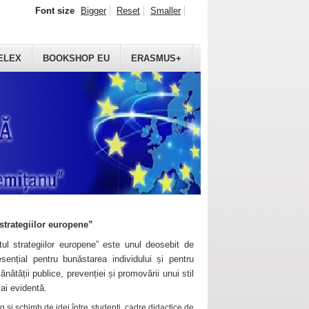
Font size
Bigger
Reset
Smaller
ELEX
BOOKSHOP EU
ERASMUS+
strategiilor europene”
ul strategiilor europene” este unul deosebit de
sențial pentru bunăstarea individului și pentru
ănătății publice, prevenției și promovării unui stil
mai evidentă.
 și schimb de idei între studenți, cadre didactice de