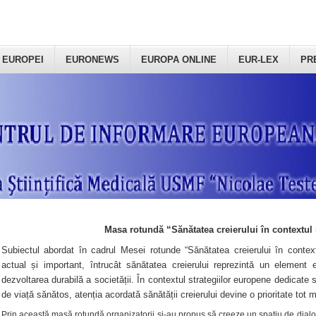
 EUROPEI
EURONEWS
EUROPA ONLINE
EUR-LEX
PR
Masa rotundă “Sănătatea creierului în contextul 
Subiectul abordat în cadrul Mesei rotunde “Sănătatea creierului în context
actual și important, întrucât sănătatea creierului reprezintă un element e
dezvoltarea durabilă a societății. În contextul strategiilor europene dedicate s
de viață sănătos, atenția acordată sănătății creierului devine o prioritate tot 
Prin această masă rotundă organizatorii şi-au propus să creeze un spațiu de dialog