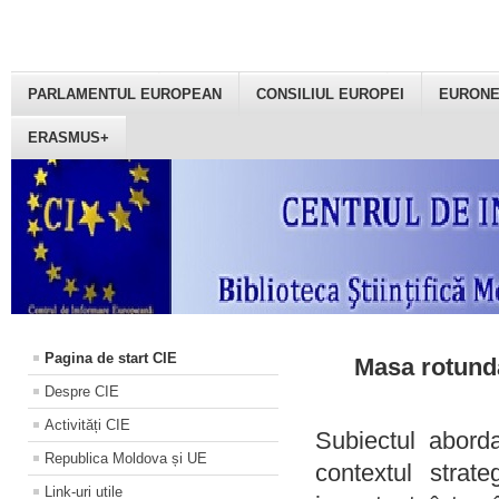
PARLAMENTUL EUROPEAN
CONSILIUL EUROPEI
EURON
ERASMUS+
Pagina de start CIE
Masa rotundă
Despre CIE
Activități CIE
Subiectul aborda
Republica Moldova și UE
contextul strat
Link-uri utile