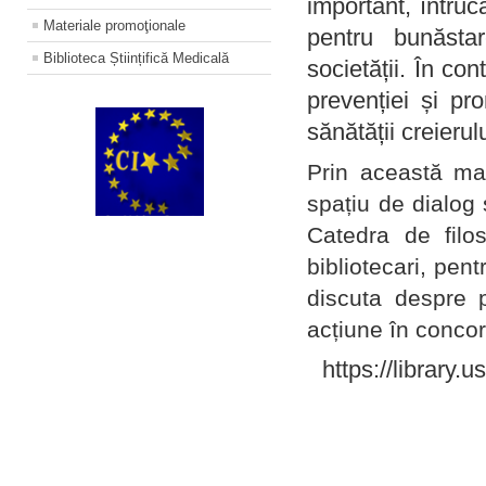
important, întruc
Materiale promoţionale
pentru bunăstar
Biblioteca Științifică Medicală
societății. În con
prevenției și pr
sănătății creierul
Prin această ma
spațiu de dialog 
Catedra de filo
bibliotecari, pent
discuta despre p
acțiune în concord
https://library.