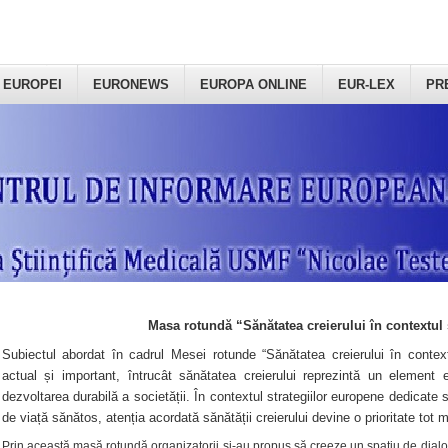
 EUROPEI
EURONEWS
EUROPA ONLINE
EUR-LEX
PR
Masa rotundă “Sănătatea creierului în contextul 
Subiectul abordat în cadrul Mesei rotunde “Sănătatea creierului în context
actual și important, întrucât sănătatea creierului reprezintă un element e
dezvoltarea durabilă a societății. În contextul strategiilor europene dedicate s
de viață sănătos, atenția acordată sănătății creierului devine o prioritate tot 
Prin această masă rotundă organizatorii şi-au propus să creeze un spațiu de dialog