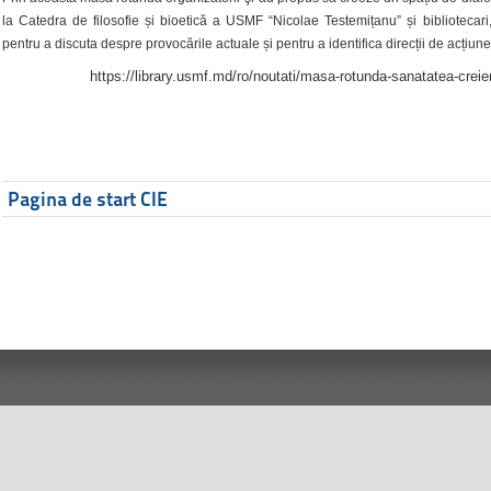
la Catedra de filosofie și bioetică a USMF “Nicolae Testemițanu” și bibliotecari,
pentru a discuta despre provocările actuale și pentru a identifica direcții de acțiune
https://library.usmf.md/ro/noutati/masa-rotunda-sanatatea-creier
Pagina de start CIE