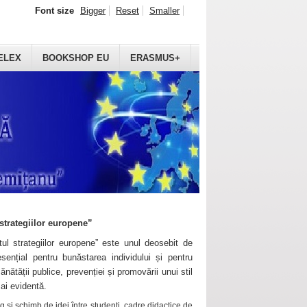
Font size
Bigger
Reset
Smaller
ELEX
BOOKSHOP EU
ERASMUS+
strategiilor europene”
ul strategiilor europene” este unul deosebit de
sențial pentru bunăstarea individului și pentru
ănătății publice, prevenției și promovării unui stil
mai evidentă.
 și schimb de idei între studenți, cadre didactice de