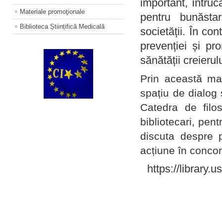
important, întruc
Materiale promoţionale
pentru bunăstar
Biblioteca Științifică Medicală
societății. În con
prevenției și pr
sănătății creierul
Prin această ma
spațiu de dialog 
Catedra de filo
bibliotecari, pent
discuta despre p
acțiune în concord
https://library.