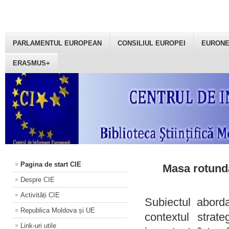
PARLAMENTUL EUROPEAN
CONSILIUL EUROPEI
EURON
ERASMUS+
Pagina de start CIE
Masa rotundă
Despre CIE
Activități CIE
Subiectul aborda
Republica Moldova și UE
contextul strat
Link-uri utile