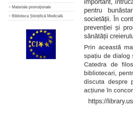
important, întruc
Materiale promoţionale
pentru bunăstar
Biblioteca Științifică Medicală
societății. În con
prevenției și pr
sănătății creierul
Prin această ma
spațiu de dialog 
Catedra de filo
bibliotecari, pent
discuta despre p
acțiune în concord
https://library.