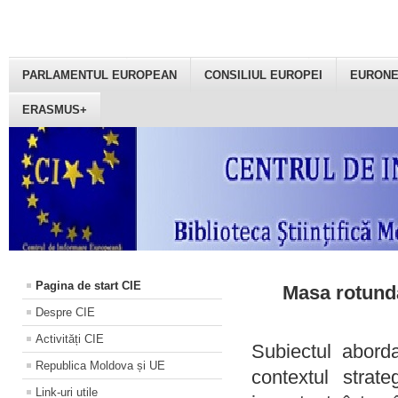
PARLAMENTUL EUROPEAN
CONSILIUL EUROPEI
EURON
ERASMUS+
Pagina de start CIE
Masa rotundă
Despre CIE
Activități CIE
Subiectul aborda
Republica Moldova și UE
contextul strat
Link-uri utile