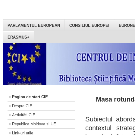
PARLAMENTUL EUROPEAN
CONSILIUL EUROPEI
EURON
ERASMUS+
Pagina de start CIE
Masa rotundă
Despre CIE
Activități CIE
Subiectul aborda
Republica Moldova și UE
contextul strat
Link-uri utile