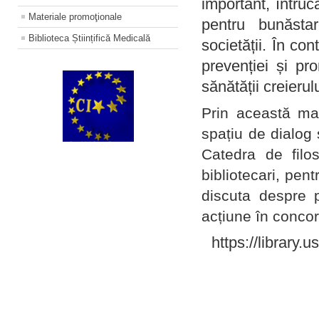
important, întruc
Materiale promoţionale
pentru bunăstar
Biblioteca Științifică Medicală
societății. În con
prevenției și pr
sănătății creierul
Prin această ma
spațiu de dialog 
Catedra de filo
bibliotecari, pent
discuta despre p
acțiune în concord
https://library.