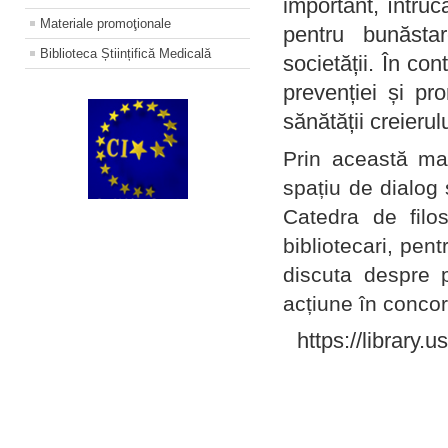
important, întruc
Materiale promoţionale
pentru bunăstar
Biblioteca Științifică Medicală
societății. În con
prevenției și pr
sănătății creierul
Prin această ma
spațiu de dialog 
Catedra de filo
bibliotecari, pent
discuta despre p
acțiune în concord
https://library.