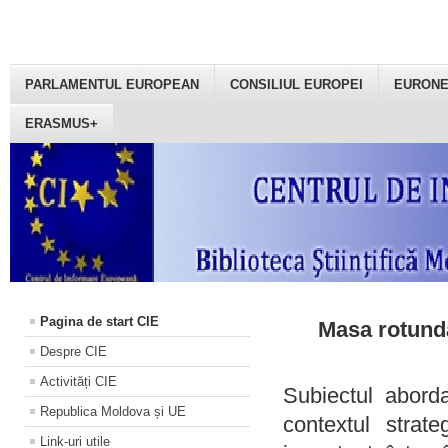
PARLAMENTUL EUROPEAN
CONSILIUL EUROPEI
EURON
ERASMUS+
Pagina de start CIE
Masa rotundă
Despre CIE
Activități CIE
Subiectul aborda
Republica Moldova și UE
contextul strat
Link-uri utile