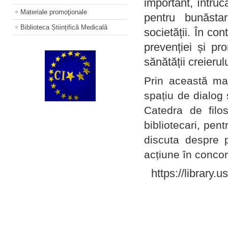
important, întruc
Materiale promoţionale
pentru bunăstar
Biblioteca Științifică Medicală
societății. În con
prevenției și pr
sănătății creierul
Prin această ma
spațiu de dialog 
Catedra de filo
bibliotecari, pent
discuta despre p
acțiune în concord
https://library.