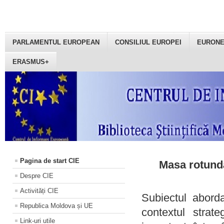
PARLAMENTUL EUROPEAN
CONSILIUL EUROPEI
EURON
ERASMUS+
Pagina de start CIE
Masa rotundă
Despre CIE
Activități CIE
Subiectul aborda
Republica Moldova și UE
contextul strat
Link-uri utile