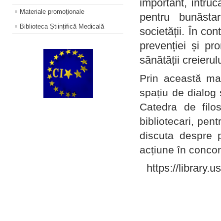
important, întruc
Materiale promoţionale
pentru bunăstar
Biblioteca Științifică Medicală
societății. În con
prevenției și pr
sănătății creierul
Prin această ma
spațiu de dialog 
Catedra de filo
bibliotecari, pent
discuta despre p
acțiune în concord
https://library.