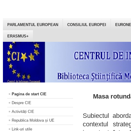
PARLAMENTUL EUROPEAN
CONSILIUL EUROPEI
EURON
ERASMUS+
Pagina de start CIE
Masa rotundă
Despre CIE
Activități CIE
Subiectul aborda
Republica Moldova și UE
contextul strat
Link-uri utile