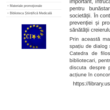
important, întruc
Materiale promoţionale
pentru bunăstar
Biblioteca Științifică Medicală
societății. În con
prevenției și pr
sănătății creierul
Prin această ma
spațiu de dialog 
Catedra de filo
bibliotecari, pent
discuta despre p
acțiune în concord
https://library.