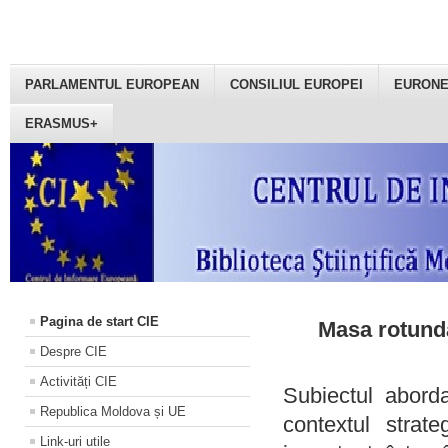
PARLAMENTUL EUROPEAN
CONSILIUL EUROPEI
EURON
ERASMUS+
Pagina de start CIE
Masa rotundă
Despre CIE
Activități CIE
Subiectul aborda
Republica Moldova și UE
contextul strat
Link-uri utile