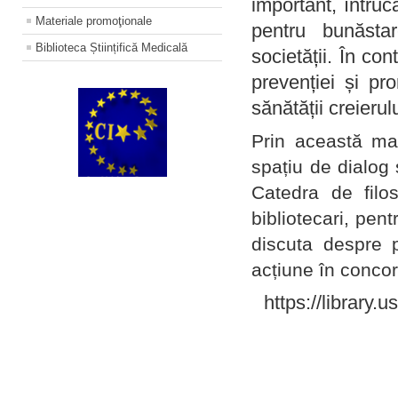
important, întruc
Materiale promoţionale
pentru bunăstar
Biblioteca Științifică Medicală
societății. În con
prevenției și pr
sănătății creierul
Prin această ma
spațiu de dialog 
Catedra de filo
bibliotecari, pent
discuta despre p
acțiune în concord
https://library.