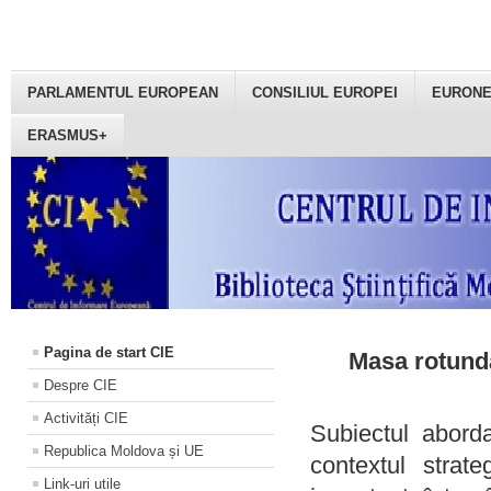
PARLAMENTUL EUROPEAN
CONSILIUL EUROPEI
EURON
ERASMUS+
Pagina de start CIE
Masa rotundă
Despre CIE
Activități CIE
Subiectul aborda
Republica Moldova și UE
contextul strat
Link-uri utile