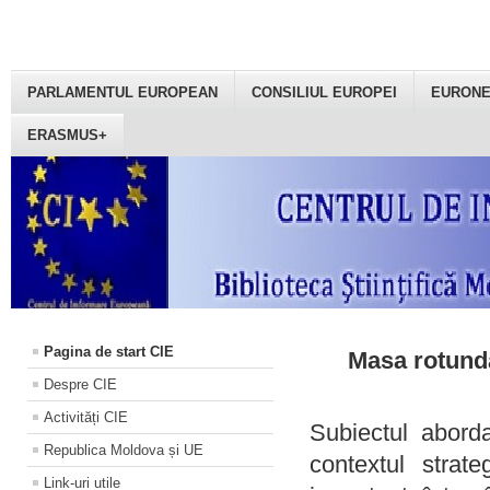
PARLAMENTUL EUROPEAN
CONSILIUL EUROPEI
EURON
ERASMUS+
Pagina de start CIE
Masa rotundă
Despre CIE
Activități CIE
Subiectul aborda
Republica Moldova și UE
contextul strat
Link-uri utile