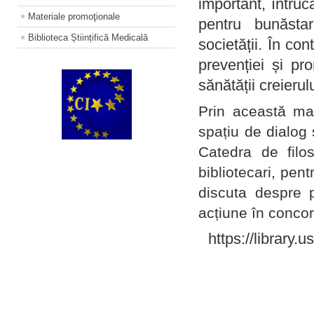
important, întruc
Materiale promoţionale
pentru bunăstar
Biblioteca Științifică Medicală
societății. În con
prevenției și pr
sănătății creierul
Prin această ma
spațiu de dialog 
Catedra de filo
bibliotecari, pent
discuta despre p
acțiune în concord
https://library.