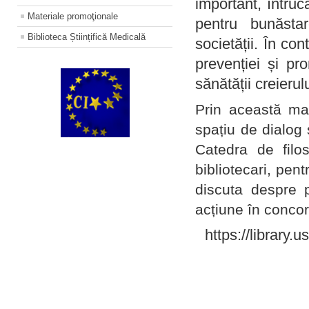
important, întruc
Materiale promoţionale
pentru bunăstar
Biblioteca Științifică Medicală
societății. În con
prevenției și pr
sănătății creierul
Prin această ma
spațiu de dialog 
Catedra de filo
bibliotecari, pent
discuta despre p
acțiune în concord
https://library.