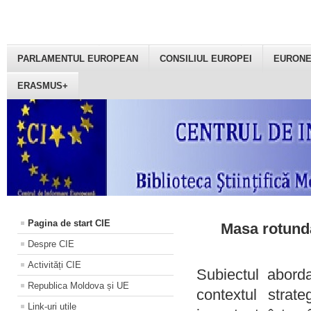
PARLAMENTUL EUROPEAN
CONSILIUL EUROPEI
EURON
ERASMUS+
Pagina de start CIE
Masa rotundă
Despre CIE
Activități CIE
Subiectul aborda
Republica Moldova și UE
contextul strat
Link-uri utile